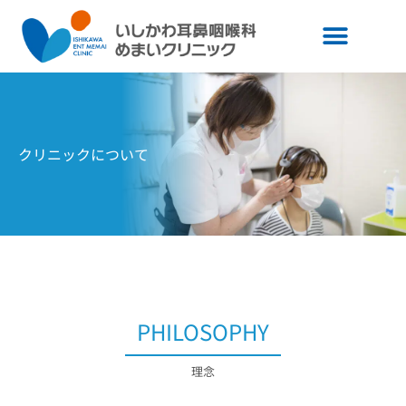
内
容
を
ス
キ
ッ
プ
クリニックについて
PHILOSOPHY
理念