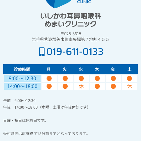
〒028-3615
岩手県紫波郡矢巾町南矢幅第７地割４５５
019-611-0133
診療時間
月
火
水
木
金
土
●
●
●
●
●
●
9:00〜12:30
●
●
●
●
14:00〜18:00
休
休
午前 9:00～12:30
午後 14:00～18:00（水曜、土曜は午後休診です）
日曜・祝日は休診日です。
受付時間は診察終了15分前までとなっております。