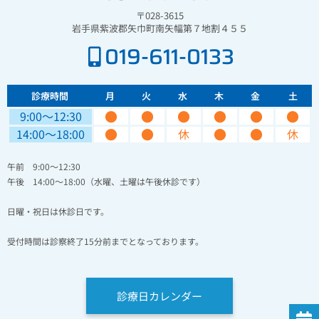
〒028-3615
岩手県紫波郡矢巾町南矢幅第７地割４５５
019-611-0133
診療時間
月
火
水
木
金
土
●
●
●
●
●
●
9:00〜12:30
●
●
●
●
14:00〜18:00
休
休
午前 9:00～12:30
午後 14:00～18:00（水曜、土曜は午後休診です）
日曜・祝日は休診日です。
受付時間は診察終了15分前までとなっております。
診療日カレンダー