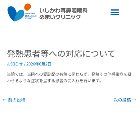
内
容
を
ス
キ
ッ
プ
発熱患者等への対応について
お知らせ
/
2026年6月2日
当院では、当院への受診歴の有無に関わらず、発熱その他感染症を疑
わせるような症状を呈する患者の受入れを行います。
←
前の投稿
次の投稿
→