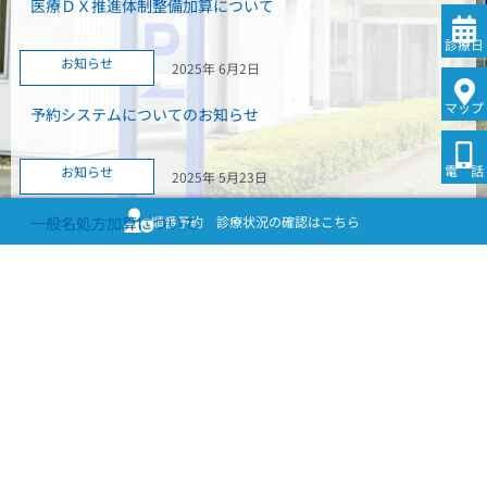
医療ＤＸ推進体制整備加算について
診療日
お知らせ
2025年 6月2日
マップ
予約システムについてのお知らせ
電 話
お知らせ
2025年 5月23日
順番予約 診療状況の確認はこちら
一般名処方加算について
インフォメーション一覧