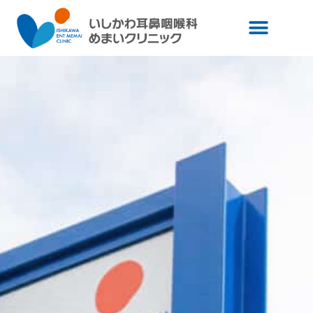
内
容
を
ス
キ
ッ
プ