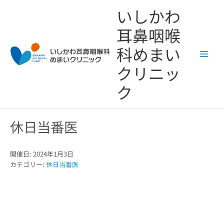
内
いしかわ
容
を
耳鼻咽喉
ス
キ
科めまい
ッ
クリニッ
プ
ク
休日当番医
開催日: 2024年1月3日
カテゴリー:
休日当番医