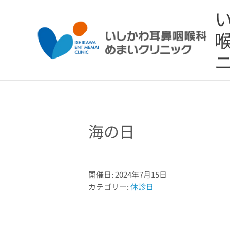
内
容
を
ス
キ
ッ
プ
海の日
開催日: 2024年7月15日
カテゴリー:
休診日