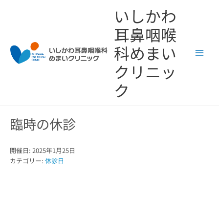
内
いしかわ
容
を
耳鼻咽喉
ス
キ
科めまい
ッ
クリニッ
プ
ク
臨時の休診
開催日: 2025年1月25日
カテゴリー:
休診日